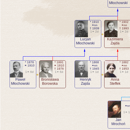
Młochowski
* 1910
* 1902
⚭nn
⚭nn
† 1939
† 1993
1⚭ 2d
1⚭ 2d
⚭
Lucjan
Kazimiera
Młochowski
Zajda
* 1876
* 1891
* 1868
* 1882
⚭ 1910
⚭ 1910
⚭nn
⚭nn
† 1976
† 1945
† 1953
1⚭ 6d
1⚭ 6d
1⚭ 1d
1⚭ 1d
⚭
⚭
Paweł
Bronisława
Henryk
Anna
Młochowski
Borowska
Zajda
Steffek
⚭n
1⚭ 
Jan
Mrochoń