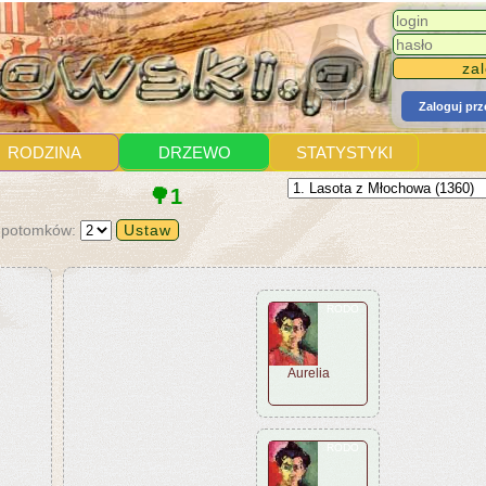
Zaloguj pr
RODZINA
DRZEWO
STATYSTYKI
🌳1
 potomków:
RODO
Aurelia
RODO