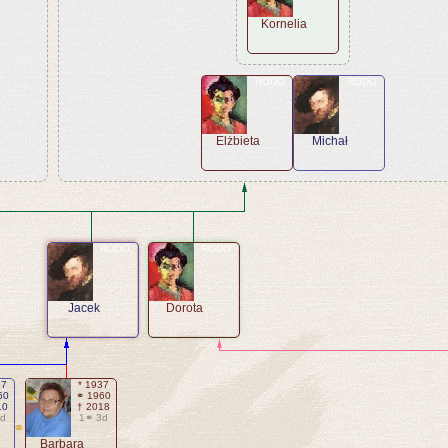
Kornelia
RODO
RODO
Elżbieta
Michał
RODO
RODO
Jacek
Dorota
37
* 1937
60
⚭ 1960
10
† 2018
3d
1⚭ 3d
⚭
Barbara