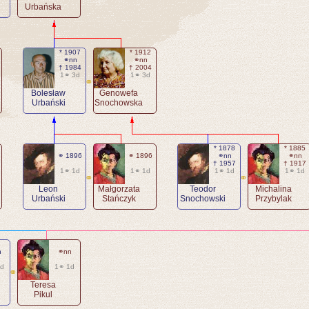
Urbańska
* 1907
* 1912
⚭nn
⚭nn
† 1984
† 2004
1⚭ 3d
1⚭ 3d
⚭
Bolesław
Genowefa
Urbański
Snochowska
* 1878
* 1885
⚭ 1896
⚭ 1896
⚭nn
⚭nn
† 1957
† 1917
1⚭ 1d
1⚭ 1d
1⚭ 1d
1⚭ 1d
⚭
⚭
Leon
Małgorzata
Teodor
Michalina
Urbański
Stańczyk
Snochowski
Przybylak
n
⚭nn
1d
1⚭ 1d
⚭
Teresa
Pikul