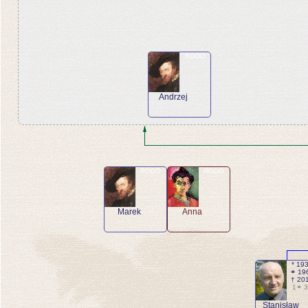
RODO
Andrzej
RODO
RODO
Marek
Anna
* 19
⚭ 19
† 20
1⚭ 
Stanisław