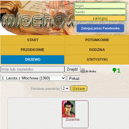
Zaloguj przez Facebooka
START
POTOMKOWIE
PRZODKOWIE
RODZINA
DRZEWO
STATYSTYKI
Znajdź
🌳1
Pokaż
Pokolenia potomków:
RODO
Zuzanna