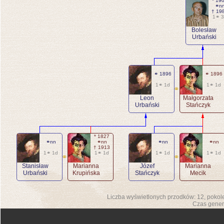
* 19
⚭n
† 19
1⚭ 
Bolesław
Urbański
⚭ 1896
⚭ 1896
1⚭ 1d
1⚭ 1d
⚭
Leon
Małgorzata
Urbański
Stańczyk
* 1827
⚭nn
⚭nn
⚭nn
⚭nn
† 1913
1⚭ 1d
1⚭ 1d
1⚭ 1d
1⚭ 1d
⚭
⚭
Stanisław
Marianna
Józef
Marianna
Urbański
Krupińska
Stańczyk
Mecik
Liczba wyświetlonych przodków: 12, pokol
Czas gener