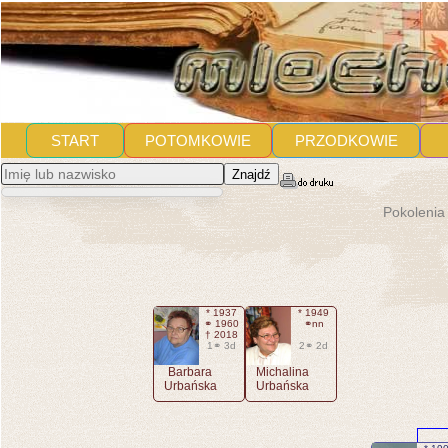
START
POTOMKOWIE
PRZODKOWIE
Znajdź
Pokolenia
* 1937
* 1949
⚭ 1960
⚭nn
† 2018
1⚭ 3d
2⚭ 2d
Barbara
Michalina
Urbańska
Urbańska