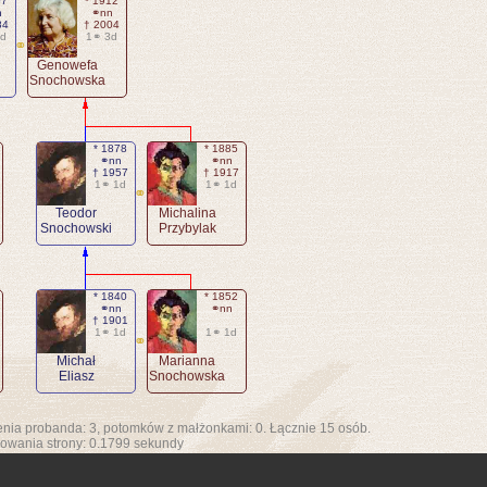
07
* 1912
n
⚭nn
84
† 2004
3d
1⚭ 3d
⚭
Genowefa
Snochowska
* 1878
* 1885
⚭nn
⚭nn
† 1957
† 1917
1⚭ 1d
1⚭ 1d
⚭
Teodor
Michalina
Snochowski
Przybylak
* 1840
* 1852
⚭nn
⚭nn
† 1901
1⚭ 1d
1⚭ 1d
⚭
Michał
Marianna
Eliasz
Snochowska
enia probanda: 3, potomków z małżonkami: 0. Łącznie 15 osób.
owania strony: 0.1799 sekundy