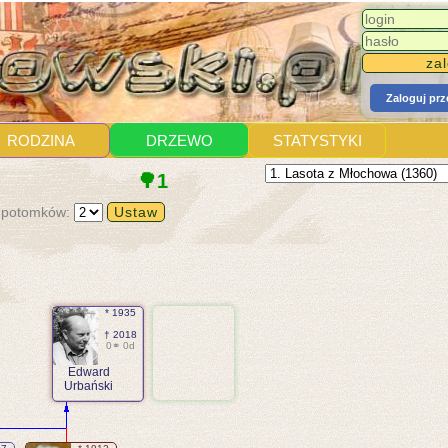
Zaloguj pr
RODZINA
DRZEWO
STATYSTYKI
🌳1
 potomków:
* 1935
† 2018
0⚭ 0d
Edward
Urbański