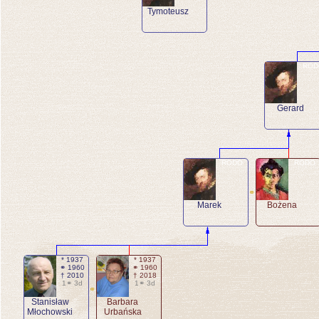
Tymoteusz
ROD
Gerard
RODO
RODO
⚭
Marek
Bożena
* 1937
* 1937
⚭ 1960
⚭ 1960
† 2010
† 2018
1⚭ 3d
1⚭ 3d
⚭
Stanisław
Barbara
Młochowski
Urbańska