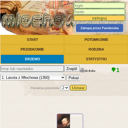
Zaloguj przez Facebooka
START
POTOMKOWIE
PRZODKOWIE
RODZINA
DRZEWO
STATYSTYKI
Znajdź
🌳1
Pokaż
Pokolenia potomków:
RODO