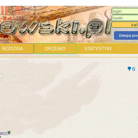
Zaloguj pr
RODZINA
DRZEWO
STATYSTYKI
🌳6
1962)