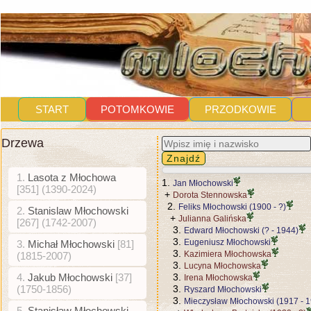
START
POTOMKOWIE
PRZODKOWIE
Drzewa
1.
Lasota z Młochowa
1.
Jan Młochowski
[351] (1390-2024)
+
Dorota Stennowska
2.
Feliks Młochowski (1900 - ?)
2.
Stanislaw Młochowski
+
Julianna Galińska
[267] (1742-2007)
3.
Edward Młochowski (? - 1944)
3.
Eugeniusz Młochowski
3.
Michał Młochowski
[81]
3.
Kazimiera Młochowska
(1815-2007)
3.
Lucyna Młochowska
4.
Jakub Młochowski
[37]
3.
Irena Młochowska
(1750-1856)
3.
Ryszard Młochowski
3.
Mieczysław Młochowski (1917 - 
5.
Stanisław Młochowski