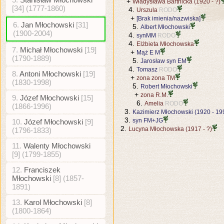
+
Władysława Bartnicka (1920 - ?)
[34] (1777-1860)
4.
Urszula
RODO
+
[Brak imienia/nazwiska]
6.
Jan Młochowski
[31]
5.
Albert Młochowski
(1900-2004)
4.
synMM
RODO
4.
Elżbieta Młochowska
7.
Michał Młochowski
[19]
+
Mąż E M
(1790-1889)
5.
Jarosław syn EM
4.
Tomasz
RODO
8.
Antoni Młochowski
[19]
+
zona zona TM
(1830-1998)
5.
Robert Młochowski
+
zona R.M.
9.
Józef Młochowski
[15]
6.
Amelia
RODO
(1866-1996)
3.
Kazimierz Młochowski (1920 - 19
3.
syn FM+JG
10.
Józef Młochowski
[9]
2.
Lucyna Młochowska (1917 - ?)
(1796-1833)
11.
Walenty Młochowski
[9] (1799-1855)
12.
Franciszek
Młochowski
[8] (1857-
1891)
13.
Karol Młochowski
[8]
(1800-1864)