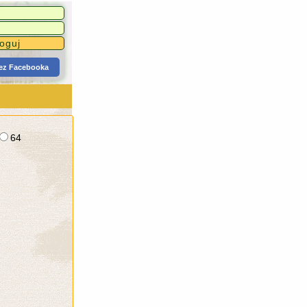
zez Facebooka
64