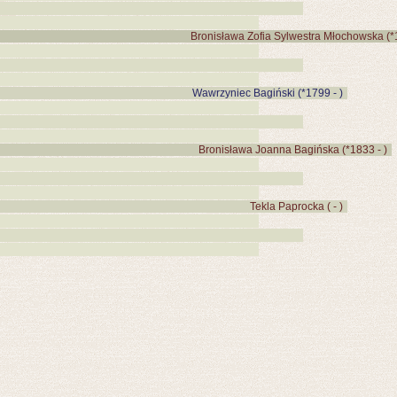
Bronisława Zofia Sylwestra Młochowska (*1
Wawrzyniec Bagiński (*1799 - )
Bronisława Joanna Bagińska (*1833 - )
Tekla Paprocka ( - )