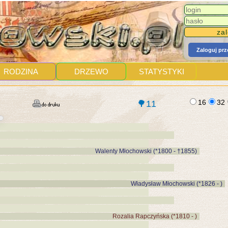
Zaloguj pr
RODZINA
DRZEWO
STATYSTYKI
16
32
🌳11
Walenty Młochowski (*1800 - †1855)
Władysław Młochowski (*1826 - )
Rozalia Rapczyńska (*1810 - )